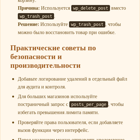
Причина:
Используется
вместо
wp_delete_post
.
wp_trash_post
Решение:
Используйте
, чтобы
wp_trash_post
можно было восстановить товар при ошибке.
Практические советы по
безопасности и
производительности
Добавьте логирование удалений в отдельный файл
для аудита и контроля.
Для больших магазинов используйте
постраничный запрос с
, чтобы
posts_per_page
избегать превышения лимита памяти.
Проверяйте права пользователя, если добавляете
вызов функции через интерфейс.
Перед удалением можно отправлять уведомление