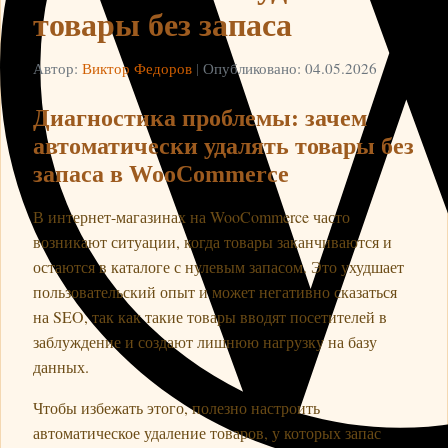
товары без запаса
Автор:
Виктор Федоров
|
Опубликовано: 04.05.2026
Диагностика проблемы: зачем
автоматически удалять товары без
запаса в WooCommerce
В интернет-магазинах на WooCommerce часто
возникают ситуации, когда товары заканчиваются и
остаются в каталоге с нулевым запасом. Это ухудшает
пользовательский опыт и может негативно сказаться
на SEO, так как такие товары вводят посетителей в
заблуждение и создают лишнюю нагрузку на базу
данных.
Чтобы избежать этого, полезно настроить
автоматическое удаление товаров, у которых запас