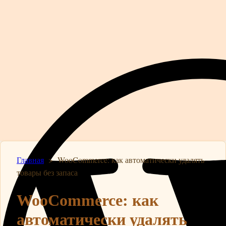
Главная
>
WooCommerce: как автоматически удалять
товары без запаса
WooCommerce: как
автоматически удалять