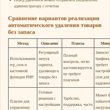
администратору с отчетом.
Сравнение вариантов реализации
автоматического удаления товаров
без запаса
Метод
Описание
Плюсы
Мин
Регулярный
Зависит
Полный
Использование
запуск
трафика
контроль, легко
wp_cron и
скрипта,
требует
кастомизируется,
кастомной
удаляющего
настрой
не требует
функции PHP
товары без
cron для
плагинов
запаса
надежно
Готовые
Может б
решения с
Удобство,
Плагин для
избыточ
настройками
поддержка, часто
управления
нагрузка