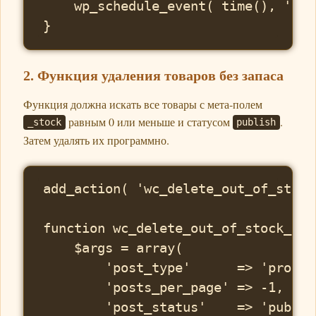
    wp_schedule_event( time(), 'dai
2. Функция удаления товаров без запаса
Функция должна искать все товары с мета-полем
равным 0 или меньше и статусом
.
_stock
publish
Затем удалять их программно.
add_action( 'wc_delete_out_of_stock
function wc_delete_out_of_stock_pro
    $args = array(

        'post_type'      => 'product
        'posts_per_page' => -1,

        'post_status'    => 'publish