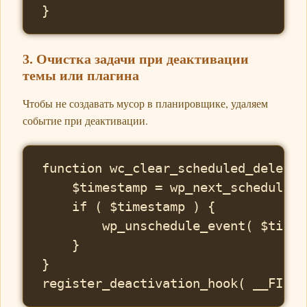
3. Очистка задачи при деактивации
темы или плагина
Чтобы не создавать мусор в планировщике, удаляем
событие при деактивации.
function wc_clear_scheduled_delete_
    $timestamp = wp_next_scheduled(
    if ( $timestamp ) {

        wp_unschedule_event( $times
    }

}
