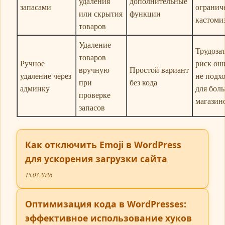
удаления
дополнительные
запасами
огранич
или скрытия
функции
кастоми
товаров
Удаление
Трудозат
товаров
Ручное
риск ош
вручную
Простой вариант
удаление через
не подх
при
без кода
админку
для бол
проверке
магазин
запасов
Как отключить Emoji в WordPress
для ускорения загрузки сайта
15.03.2026
Оптимизация кода в WordPresses:
эффективное использование хуков