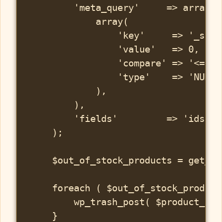
        'meta_query'     => array(

            array(

                'key'     => '_stock
                'value'   => 0,

                'compare' => '<=',

                'type'    => 'NUMERI
            ),

        ),

        'fields'         => 'ids',

    );

    $out_of_stock_products = get_po
    foreach ( $out_of_stock_product
        wp_trash_post( $product_id )
    }
