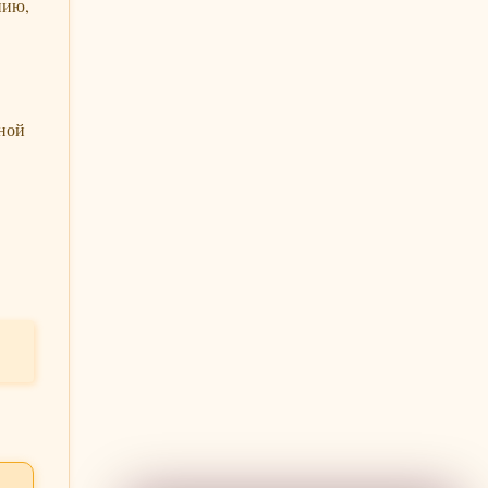
нию,
нной