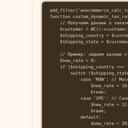
add_filter('woocommerce_calc_t
function custom_dynamic_tax_rat
    // Получаем данные о заказе
    $customer = WC()->customer;
    $shipping_country = $custo
    $shipping_state = $custome
    // Пример: задаем разные ст
    $new_rate = 0;

    if ($shipping_country === '
        switch ($shipping_state
            case 'MOW': // Моск
                $new_rate = 18;
                break;

            case 'SPE': // Санк
                $new_rate = 12;
                break;

            default:

                $new_rate = 20