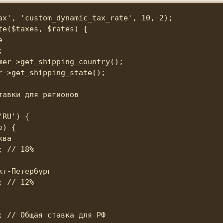
ax', 'custom_dynamic_tax_rate', 10, 2);

e($taxes, $rates) {





mer->get_shipping_country();

r->get_shipping_state();

авки для регионов

RU') {

) {

ва

 // 18%

т-Петербург

 // 12%

; // Общая ставка для РФ
