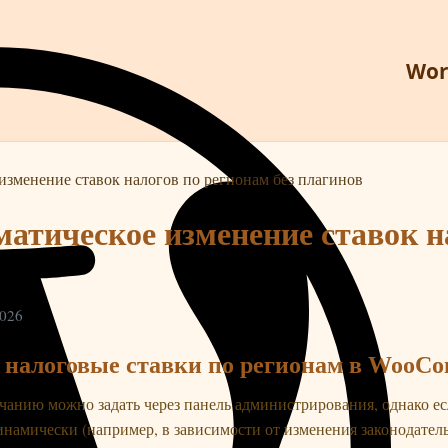
Wor
зменение ставок налогов по регионам без плагинов
атическое изменение ставок н
2026
 налоговые ставки по регионам в WooC
анию можно задать через панель администрирования, однако ес
намически (например, в зависимости от изменения законодатель