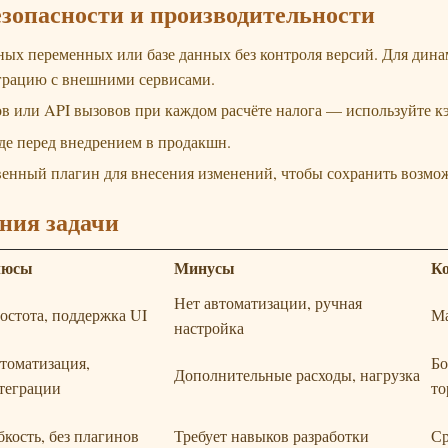
езопасности и производительности
ных переменных или базе данных без контроля версий. Для дина
грацию с внешними сервисами.
в или API вызовов при каждом расчёте налога — используйте к
де перед внедрением в продакшн.
венный плагин для внесения изменений, чтобы сохранить возм
ния задачи
люсы
Минусы
Ко
Нет автоматизации, ручная
остота, поддержка UI
Ма
настройка
томатизация,
Бо
Дополнительные расходы, нагрузка
теграции
то
бкость, без плагинов
Требует навыков разработки
Ср