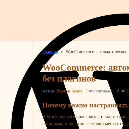
Главная
>
WooCommerce: автоматическое и
WooCommerce: автом
без плагинов
Автор:
Виктор Белов
|
Опубликовано: 16.06.
Почему важно настраивать
В WooCommerce налоговые ставки по умолч
регионами и налоговые ставки меняются ди