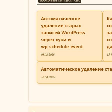
woocommerce_calc_tax
Автоматическое
Ка
удаление старых
с
записей WordPress
за
через хуки и
с
wp_schedule_event
д
08.02.2026
15.
Автоматическое удаление ста
16.04.2026