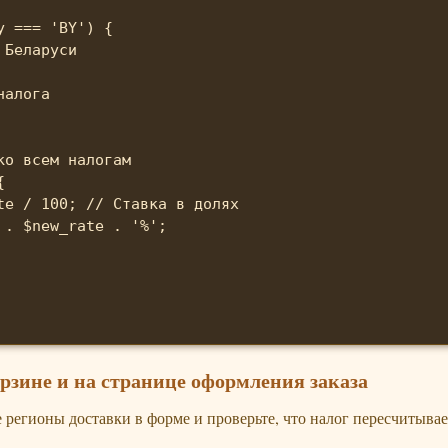
 === 'BY') {

Беларуси

алога

о всем налогам



te / 100; // Ставка в долях

. $new_rate . '%';

орзине и на странице оформления заказа
 регионы доставки в форме и проверьте, что налог пересчитывае