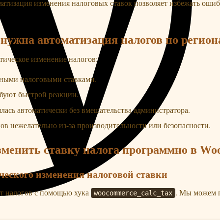
атизация изменения налоговых ставок позволяет избежать ошиб
 нужна автоматизация налогов по регио
тическое изменение налогов:
азными налоговыми ставками.
ебуют быстрой реакции.
ялась автоматически без вмешательства администратора.
в нежелательно из-за производительности или безопасности.
зменить ставку налога программно в W
ческого изменения налоговой ставки
т налогов с помощью хука
. Мы можем п
woocommerce_calc_tax