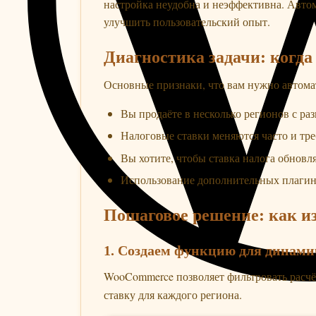
настройка неудобна и неэффективна. Автом
улучшить пользовательский опыт.
Диагностика задачи: когда
Основные признаки, что вам нужно автома
Вы продаёте в несколько регионов с р
Налоговые ставки меняются часто и тр
Вы хотите, чтобы ставка налога обновл
Использование дополнительных плагино
Пошаговое решение: как и
1. Создаем функцию для динами
WooCommerce позволяет фильтровать расчё
ставку для каждого региона.