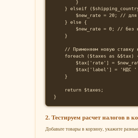
        }

    } elseif ($shipping_country
        $new_rate = 20; // для 
    } else {

        $new_rate = 0; // без н
    }

    // Применяем новую ставку к
    foreach ($taxes as &$tax) {
        $tax['rate'] = $new_ra
        $tax['label'] = 'НДС ' 
    }

    return $taxes;

}
2. Тестируем расчет налогов в к
Добавьте товары в корзину, укажите разные