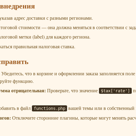
 внедрения
указав адрес доставки с разными регионами.
итоговой стоимости — она должна меняться в соответствии с за
оговой метки (label) для каждого региона.
жаться правильная налоговая ставка.
справить
Убедитесь, что в корзине и оформлении заказа заполняется поле до
тируйте функцию.
умма отрицательная:
Проверьте, что значение
п
$tax['rate']
обавить в файл
вашей темы или в собственный п
functions.php
огов:
Отключите сторонние плагины, которые могут менять расчё