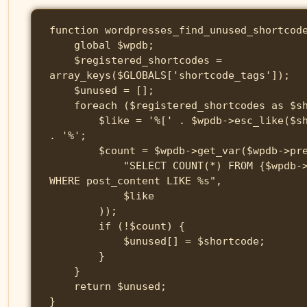
function wordpresses_find_unused_shortcode
    global $wpdb;

    $registered_shortcodes = 
array_keys($GLOBALS['shortcode_tags']);

    $unused = [];

    foreach ($registered_shortcodes as $shortcode) {

        $like = '%[' . $wpdb->esc_like($shortcode) 
. '%';

        $count = $wpdb->get_var($wpdb->prepare(

            "SELECT COUNT(*) FROM {$wpdb->posts} 
WHERE post_content LIKE %s",

            $like

        ));

        if (!$count) {

            $unused[] = $shortcode;

        }

    }

    return $unused;

}