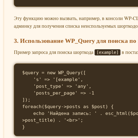
Эту функцию можно вызвать, например, в консоли WP-CL
админку для получения списка неиспользуемых шорткодо
3. Использование WP_Query для поиска по
Пример запроса для поиска шорткода
в поста
[example]
$query = new WP_Query([

    's' => '[example',

    'post_type' => 'any',

    'posts_per_page' => -1

]);

foreach($query->posts as $post) {

    echo 'Найдена запись: ' . esc_html($post-
>post_title) . '<br>';

}