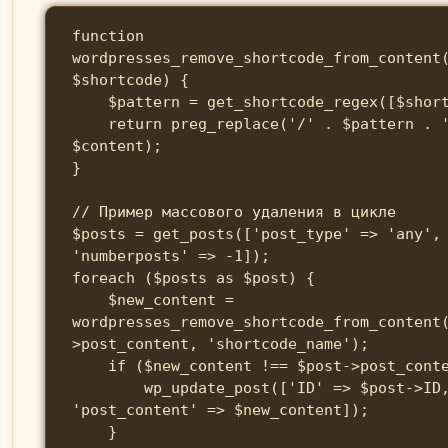
function 
wordpresses_remove_shortcode_from_content
$shortcode) {

    $pattern = get_shortcode_regex([$shortcode]);

    return preg_replace('/' . $pattern . '/s', '', 
$content);

}

// Пример массового удаления в цикле

$posts = get_posts(['post_type' => 'any',
'numberposts' => -1]);

foreach ($posts as $post) {

    $new_content = 
wordpresses_remove_shortcode_from_content
>post_content, 'shortcode_name');

    if ($new_content !== $post->post_content) {

        wp_update_post(['ID' => $post->ID, 
'post_content' => $new_content]);

    }
