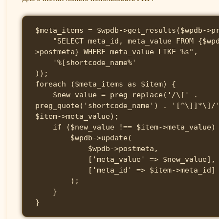
$meta_items = $wpdb->get_results($wpdb->pr
    "SELECT meta_id, meta_value FROM {$wpdb-
>postmeta} WHERE meta_value LIKE %s",

    '%[shortcode_name%'

));

foreach ($meta_items as $item) {

    $new_value = preg_replace('/\[' . 
preg_quote('shortcode_name') . '[^\]]*\]/
$item->meta_value);

    if ($new_value !== $item->meta_value) {

        $wpdb->update(

            $wpdb->postmeta,

            ['meta_value' => $new_value],

            ['meta_id' => $item->meta_id]

        );

    }

}