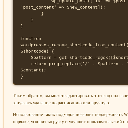
            wp_update_post(['ID' => $post->ID, 
'post_content' => $new_content]);

        }

    }

}

function 
wordpresses_remove_shortcode_from_content
$shortcode) {

    $pattern = get_shortcode_regex([$shortcode]);

    return preg_replace('/' . $pattern . '/s', '', 
$content);

Таким образом, вы можете адаптировать этот код под сво
запускать удаление по расписанию или вручную.
Использование таких подходов позволит поддерживать Wo
порядке, ускорит загрузку и улучшит пользовательский о