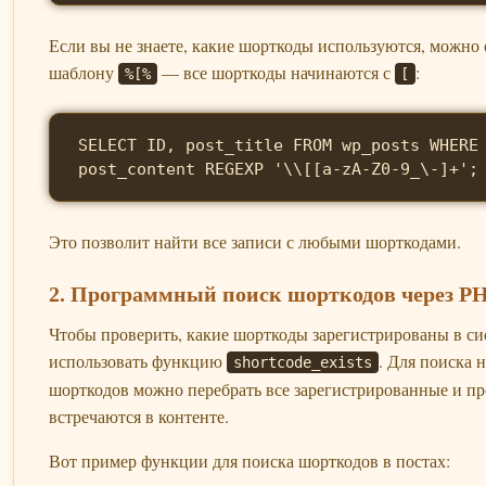
Если вы не знаете, какие шорткоды используются, можно 
шаблону
— все шорткоды начинаются с
:
%[%
[
SELECT ID, post_title FROM wp_posts WHERE
post_content REGEXP '\\[[a-zA-Z0-9_\-]+';
Это позволит найти все записи с любыми шорткодами.
2. Программный поиск шорткодов через P
Чтобы проверить, какие шорткоды зарегистрированы в си
использовать функцию
. Для поиска 
shortcode_exists
шорткодов можно перебрать все зарегистрированные и пр
встречаются в контенте.
Вот пример функции для поиска шорткодов в постах: