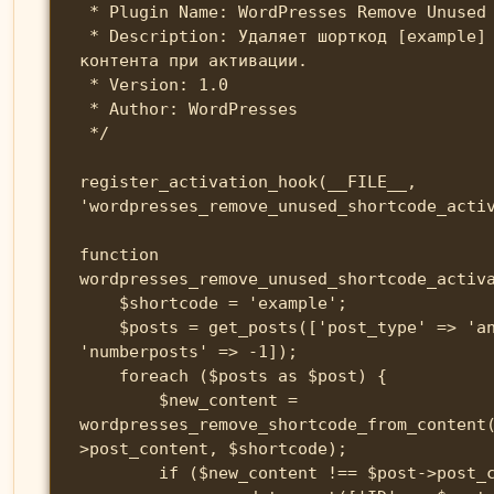
 * Plugin Name: WordPresses Remove Unused Shortcodes

 * Description: Удаляет шорткод [example] из 
контента при активации.

 * Version: 1.0

 * Author: WordPresses

 */

register_activation_hook(__FILE__, 
'wordpresses_remove_unused_shortcode_activ
function 
wordpresses_remove_unused_shortcode_activa
    $shortcode = 'example';

    $posts = get_posts(['post_type' => 'any', 
'numberposts' => -1]);

    foreach ($posts as $post) {

        $new_content = 
wordpresses_remove_shortcode_from_content
>post_content, $shortcode);

        if ($new_content !== $post->post_content) {
