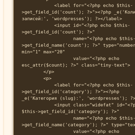
            <label for="<?php echo $this-
>get_field_id('count'); ?>"><?php _e('Кол
записей:', 'wordpresses'); ?></label>

            <input id="<?php echo $this-
>get_field_id('count'); ?>" 

                   name="<?php echo $this-
>get_field_name('count'); ?>" type="numbe
min="1" max="20" 

                   value="<?php echo 
esc_attr($count); ?>" class="tiny-text">

        </p>

        <p>

            <label for="<?php echo $this-
>get_field_id('category'); ?>"><?php 
_e('Категория (slug):', 'wordpresses'); ?>
            <input class="widefat" id="<?php echo 
$this->get_field_id('category'); ?>" 

                   name="<?php echo $this-
>get_field_name('category'); ?>" type="tex
                   value="<?php echo 