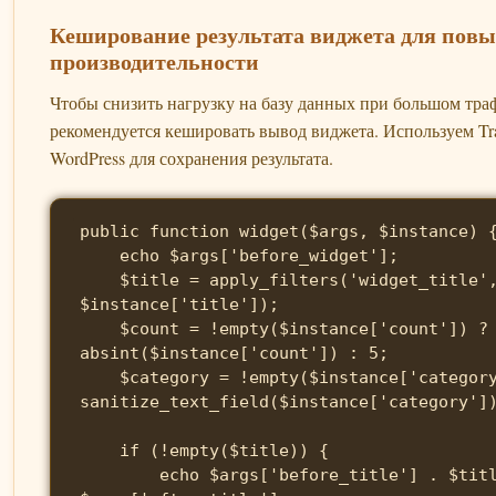
Кеширование результата виджета для пов
производительности
Чтобы снизить нагрузку на базу данных при большом тра
рекомендуется кешировать вывод виджета. Используем Tra
WordPress для сохранения результата.
public function widget($args, $instance) {
    echo $args['before_widget'];

    $title = apply_filters('widget_title', 
$instance['title']);

    $count = !empty($instance['count']) ? 
absint($instance['count']) : 5;

    $category = !empty($instance['category']) ? 
sanitize_text_field($instance['category'])
    if (!empty($title)) {

        echo $args['before_title'] . $title . 