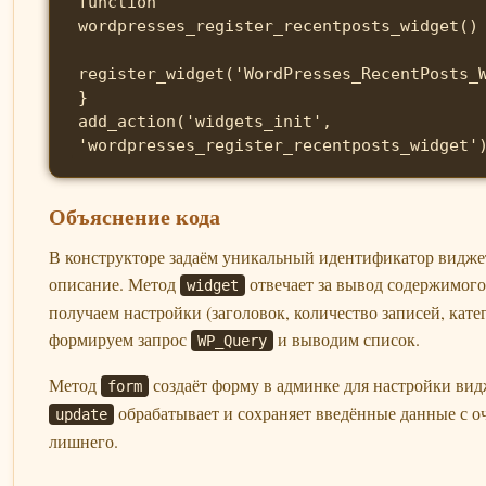
function 
wordpresses_register_recentposts_widget() 
register_widget('WordPresses_RecentPosts_W
}

add_action('widgets_init', 
'wordpresses_register_recentposts_widget'
Объяснение кода
В конструкторе задаём уникальный идентификатор виджет
описание. Метод
отвечает за вывод содержимого
widget
получаем настройки (заголовок, количество записей, катег
формируем запрос
и выводим список.
WP_Query
Метод
создаёт форму в админке для настройки видж
form
обрабатывает и сохраняет введённые данные с о
update
лишнего.