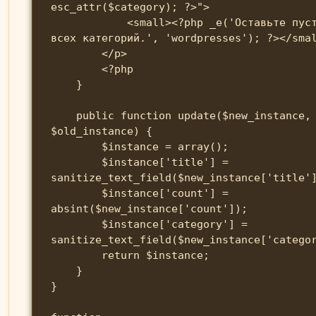
esc_attr($category); ?>">

            <small><?php _e('Оставьте пустым для 
всех категорий.', 'wordpresses'); ?></smal
        </p>

        <?php

    }

    public function update($new_instance, 
$old_instance) {

        $instance = array();

        $instance['title'] = 
sanitize_text_field($new_instance['title']
        $instance['count'] = 
absint($new_instance['count']);

        $instance['category'] = 
sanitize_text_field($new_instance['categor
        return $instance;

    }

}
