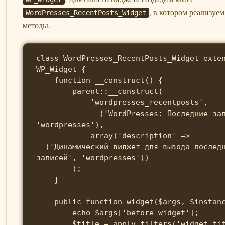
, в котором реализуе
WordPresses_RecentPosts_Widget
методы.
class WordPresses_RecentPosts_Widget exte
WP_Widget {

    function __construct() {

        parent::__construct(

            'wordpresses_recentposts',

            __('WordPresses: Последние записи', 
'wordpresses'),

            array('description' => 
__('Динамический виджет для вывода послед
записей', 'wordpresses'))

        );

    }

    public function widget($args, $instance) {

        echo $args['before_widget'];

        $title = apply_filters('widget_title', 