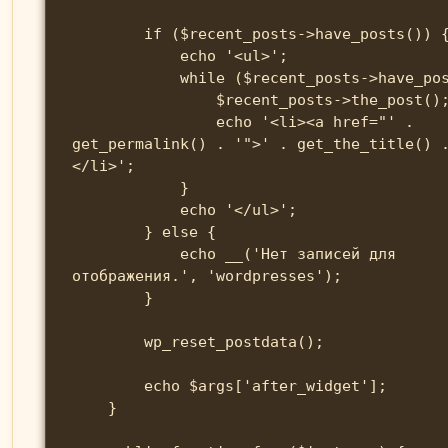
        if ($recent_posts->have_posts()) {

            echo '<ul>';

            while ($recent_posts->have_posts()) {

                $recent_posts->the_post();

                echo '<li><a href="' . 
get_permalink() . '">' . get_the_title() 
</li>';

            }

            echo '</ul>';

        } else {

            echo __('Нет записей для 
отображения.', 'wordpresses');

        }

        wp_reset_postdata();

        echo $args['after_widget'];

    }
