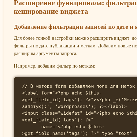
Расширение функционала: фильтра
кеширование виджета
Добавление фильтрации записей по дате и
Для более тонкой настройки можно расширить виджет, д
фильтры по дате публикации и меткам. Добавим новые по
расширим аргументы запроса.
Например, добавим фильтр по меткам:
// В методе form добавляем поле для меток

<label for="<?php echo $this-
>get_field_id('tags'); ?>"><?php _e('Метк
запятую):', 'wordpresses'); ?></label>

<input class="widefat" id="<?php echo $th
>get_field_id('tags'); ?>" 

       name="<?php echo $this-
>get_field_name('tags'); ?>" type="text" 
