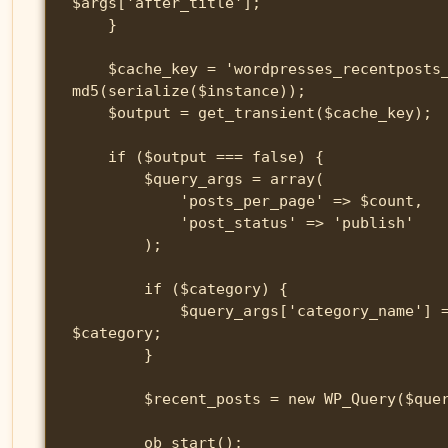
$args['after_title'];

    }

    $cache_key = 'wordpresses_recentposts_' . 
md5(serialize($instance));

    $output = get_transient($cache_key);

    if ($output === false) {

        $query_args = array(

            'posts_per_page' => $count,

            'post_status' => 'publish'

        );

        if ($category) {

            $query_args['category_name'] = 
$category;

        }

        $recent_posts = new WP_Query($query_args);

        ob_start();
