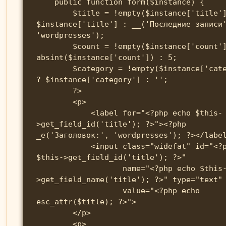
    public function form($instance) {

        $title = !empty($instance['title']) ? 
$instance['title'] : __('Последние записи
'wordpresses');

        $count = !empty($instance['count']) ? 
absint($instance['count']) : 5;

        $category = !empty($instance['category']) 
? $instance['category'] : '';

        ?>

        <p>

            <label for="<?php echo $this-
>get_field_id('title'); ?>"><?php 
_e('Заголовок:', 'wordpresses'); ?></label
            <input class="widefat" id="<?php echo 
$this->get_field_id('title'); ?>" 

                   name="<?php echo $this-
>get_field_name('title'); ?>" type="text" 
                   value="<?php echo 
esc_attr($title); ?>">

        </p>

        <p>
