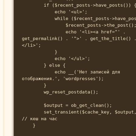
        if ($recent_posts->have_posts()) {

            echo '<ul>';

            while ($recent_posts->have_posts()) {

                $recent_posts->the_post();

                echo '<li><a href="' . 
get_permalink() . '">' . get_the_title() 
</li>';

            }

            echo '</ul>';

        } else {

            echo __('Нет записей для 
отображения.', 'wordpresses');

        }

        wp_reset_postdata();

        $output = ob_get_clean();

        set_transient($cache_key, $output, 3600); 
// кеш на час

    }
