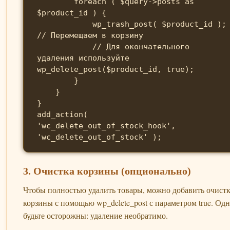
        foreach ( $query->posts as 
$product_id ) {

            wp_trash_post( $product_id ); 
// Перемещаем в корзину

            // Для окончательного 
удаления используйте 
wp_delete_post($product_id, true);

        }

    }

}

add_action( 
'wc_delete_out_of_stock_hook', 
'wc_delete_out_of_stock' );
3. Очистка корзины (опционально)
Чтобы полностью удалить товары, можно добавить очист
корзины с помощью wp_delete_post с параметром true. Од
будьте осторожны: удаление необратимо.