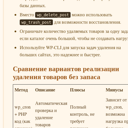
базы данных.
Вместо
можно использовать
wp_delete_post
для возможности восстановления.
wp_trash_post
Ограничьте количество удаляемых товаров за одну зад
если каталог очень большой, чтобы не создавать нагру
Используйте WP-CLI для запуска задач удаления на
больших сайтах, это надежнее и быстрее.
Сравнение вариантов реализации
удаления товаров без запаса
Метод
Описание
Плюсы
Минусы
Зависит от
Автоматическая
wp_cron
Полный
wp_cron,
проверка и
+ PHP
контроль, не
возможна
удаление
код (как
требует
нагрузка п
товаров