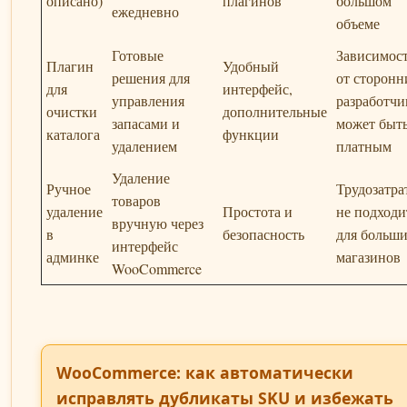
описано)
плагинов
большом
ежедневно
объеме
Готовые
Зависимос
Плагин
Удобный
решения для
от сторонн
для
интерфейс,
управления
разработчи
очистки
дополнительные
запасами и
может быт
каталога
функции
удалением
платным
Удаление
Ручное
Трудозатра
товаров
удаление
Простота и
не подходи
вручную через
в
безопасность
для больш
интерфейс
админке
магазинов
WooCommerce
WooCommerce: как автоматически
исправлять дубликаты SKU и избежать