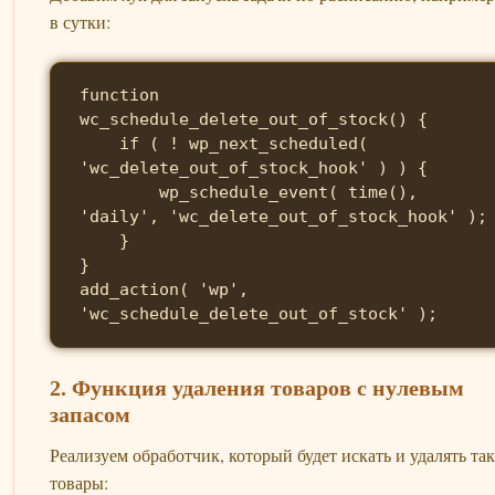
в сутки:
function 
wc_schedule_delete_out_of_stock() {

    if ( ! wp_next_scheduled( 
'wc_delete_out_of_stock_hook' ) ) {

        wp_schedule_event( time(), 
'daily', 'wc_delete_out_of_stock_hook' );

    }

}

add_action( 'wp', 
'wc_schedule_delete_out_of_stock' );
2. Функция удаления товаров с нулевым
запасом
Реализуем обработчик, который будет искать и удалять та
товары: