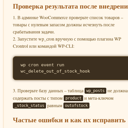
Проверка результата после внедрен
1. В админке WooCommerce проверьте список товаров –
товары с нулевым запасом должны исчезнуть после
срабатывания задачи.
2. Запустите wp_cron вручную с помощью плагина WP
Crontrol или командой WP-CLI:
wp cron event run 
wc_delete_out_of_stock_hook
3. Проверьте базу данных – таблица
не должна
wp_posts
содержать посты с типом
и мета-ключом
product
равным
.
_stock_status
outofstock
Частые ошибки и как их исправить