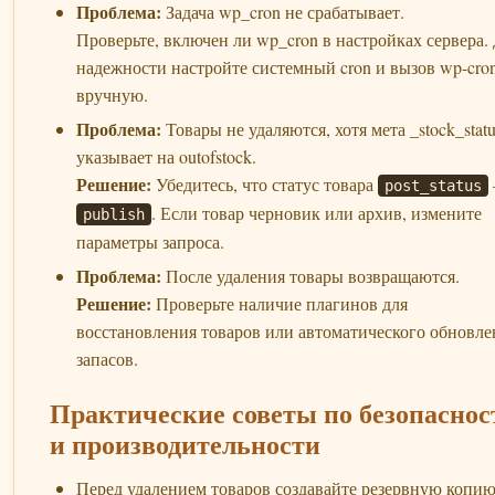
Проблема:
Задача wp_cron не срабатывает.
Проверьте, включен ли wp_cron в настройках сервера.
надежности настройте системный cron и вызов wp-cro
вручную.
Проблема:
Товары не удаляются, хотя мета _stock_statu
указывает на outofstock.
Решение:
Убедитесь, что статус товара
post_status
. Если товар черновик или архив, измените
publish
параметры запроса.
Проблема:
После удаления товары возвращаются.
Решение:
Проверьте наличие плагинов для
восстановления товаров или автоматического обновле
запасов.
Практические советы по безопаснос
и производительности
Перед удалением товаров создавайте резервную копи