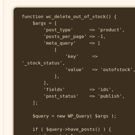
function wc_delete_out_of_stock() {

    $args = [

        'post_type'      => 'product',

        'posts_per_page' => -1,

        'meta_query'     => [

            [

                'key'     => 
'_stock_status',

                'value'   => 'outofstock',

            ],

        ],

        'fields'         => 'ids',

        'post_status'    => 'publish',

    ];

    $query = new WP_Query( $args );

    if ( $query->have_posts() ) {
