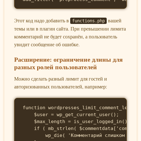
Этот код надо добавить в
вашей
functions.php
темы или в плагин сайта. При превышении лимита
комментарий не будет сохранён, а пользователь
увидит сообщение об ошибке.
Расширение: ограничение длины для
разных ролей пользователей
Можно сделать разный лимит для гостей и
авторизованных пользователей, например:
function wordpresses_limit_comment_length_
    $user = wp_get_current_user();

    $max_length = is_user_logged_in() ? 10
    if ( mb_strlen( $commentdata['comment_
        wp_die( 'Комментарий слишком длинн