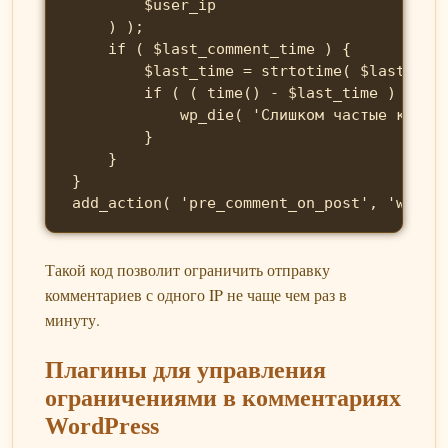
        $user_ip

    ) );

    if ( $last_comment_time ) {

        $last_time = strtotime( $last_comm
        if ( ( time() - $last_time ) < $ti
            wp_die( 'Слишком частые коммен
        }

    }

}

add_action( 'pre_comment_on_post', 'wordp
Такой код позволит ограничить отправку
комментариев с одного IP не чаще чем раз в
минуту.
Плагины для управления
ограничениями в комментариях
WordPress