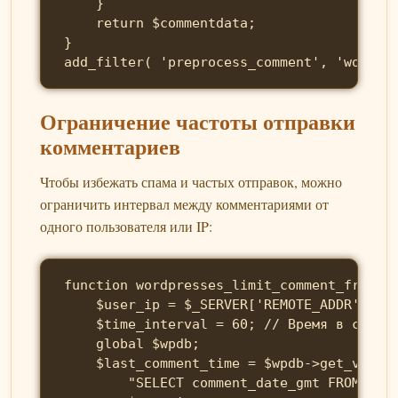
    }

    return $commentdata;

}

add_filter( 'preprocess_comment', 'wordpr
Ограничение частоты отправки
комментариев
Чтобы избежать спама и частых отправок, можно
ограничить интервал между комментариями от
одного пользователя или IP:
function wordpresses_limit_comment_frequen
    $user_ip = $_SERVER['REMOTE_ADDR'];

    $time_interval = 60; // Время в секунд
    global $wpdb;

    $last_comment_time = $wpdb->get_var( $
        "SELECT comment_date_gmt FROM $wpd