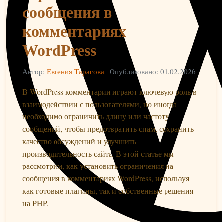
сообщения в
комментариях
WordPress
Автор:
Евгения Тарасова
|
Опубликовано: 01.02.2026
В WordPress комментарии играют ключевую роль в
взаимодействии с пользователями, но иногда
необходимо ограничить длину или частоту
сообщений, чтобы предотвратить спам, сохранить
качество обсуждений и улучшить
производительность сайта. В этой статье мы
рассмотрим, как установить ограничения на
сообщения в комментариях WordPress, используя
как готовые плагины, так и собственные решения
на PHP.