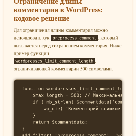
Ограничение длины
комментария в WordPress:
кодовое решение
Для ограничения длины комментария можно
использовать хук
, который
preprocess_comment
вызывается перед сохранением комментария. Ниже
пример функции
,
wordpresses_limit_comment_length
ограничивающей комментарии 500 символами.
function wordpresses_limit_comment_length(
    $max_length = 500; // Максимальная дли
    if ( mb_strlen( $commentdata['comment_
        wp_die( 'Комментарий слишком длинн
    }

    return $commentdata;

}

add_filter( 'preprocess_comment', 'wordpr